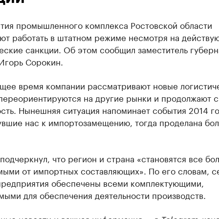
тия промышленного комплекса Ростовской области
ют работать в штатном режиме несмотря на действу
еские санкции. Об этом сообщил заместитель губерн
Игорь Сорокин.
ящее время компании рассматривают новые логистич
 переориентируются на другие рынки и продолжают 
сть. Нынешняя ситуация напоминает события 2014 го
увшие нас к импортозамещению, тогда проделана бо
подчеркнул, что регион и страна «становятся все бо
мыми от импортных составляющих». По его словам, с
предприятия обеспечены всеми комплектующими,
мыми для обеспечения деятельности производств.
ные новости и важная информация — в
Telegram-кана