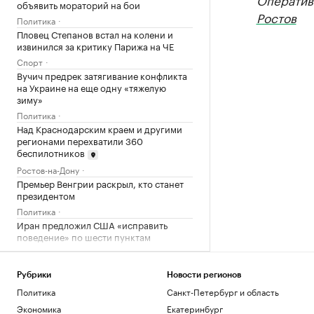
объявить мораторий на бои
Ростов
Политика
Пловец Степанов встал на колени и
извинился за критику Парижа на ЧЕ
Спорт
Вучич предрек затягивание конфликта
на Украине на еще одну «тяжелую
зиму»
Политика
Над Краснодарским краем и другими
регионами перехватили 360
беспилотников
Ростов-на-Дону
Премьер Венгрии раскрыл, кто станет
президентом
Политика
Иран предложил США «исправить
поведение» по шести пунктам
Политика
Сын Байдена признал, что его
помилование не помогло США
Рубрики
Новости регионов
Политика
Санкт-Петербург и область
Политика
Зачем инвестировать в торговые
Экономика
Екатеринбург