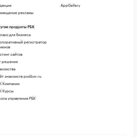
дакция
AppGallery
змещение рекламы
угие продукты РБК
лако для бизнеса
рпоративный регистратор
менов
стинг сайтов
г.решения
акомства
йт знакомств podbor.ru
К Компании
К Курсы
ола управления РБК