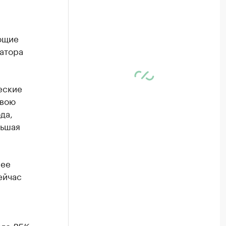
ющие
атора
еские
свою
да,
льшая
лее
ейчас
ле РБК