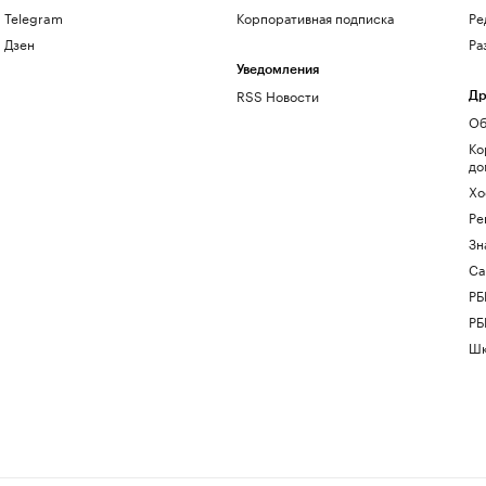
Telegram
Корпоративная подписка
Ре
Дзен
Ра
Уведомления
RSS Новости
Др
Об
Ко
до
Хо
Ре
Зн
Са
РБ
РБ
Шк