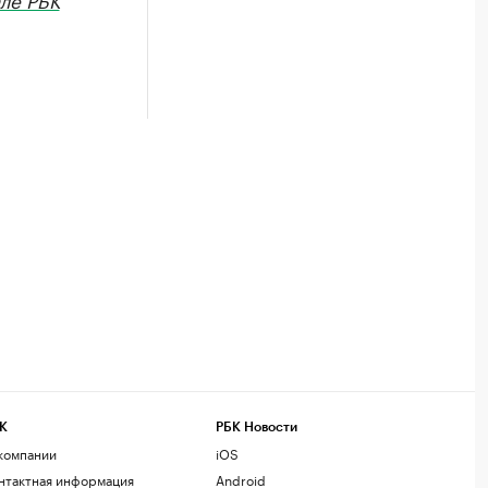
К
РБК Новости
компании
iOS
нтактная информация
Android