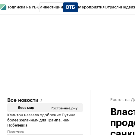
Подписка на РБК
Инвестиции
Мероприятия
Отрасли
Недви
РБК Курсы
РБК Life
Тренды
Визионеры
Национальные проекты
Горо
Спецпроекты СПб
Конференции СПб
Спецпроекты
Проверка конт
Ростов-на-Д
Все новости
Ростов-на-Дону
Весь мир
Влас
Клинтон назвала одобрение Путина
более желанным для Трампа, чем
прод
Нобелевка
Политика
санк