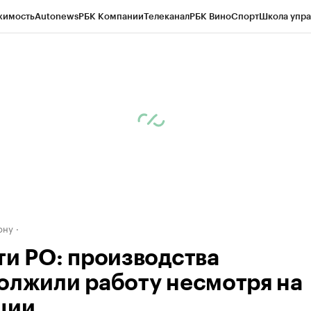
жимость
Autonews
РБК Компании
Телеканал
РБК Вино
Спорт
Школа упра
д
Стиль
Крипто
РБК Бизнес-среда
Дискуссионный клуб
Исследования
К
рагентов
Политика
Экономика
Бизнес
Технологии и медиа
Финансы
Рын
ону
ти РО: производства
олжили работу несмотря на
ции