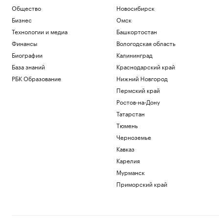
пространства на первых этажах
Общество
Новосибирск
РБК и ПИК Серия плюс
Бизнес
Омск
СКА подписал контракт с защитником,
Технологии и медиа
Башкортостан
который провел пять сезонов в НХЛ
Финансы
Вологодская область
Спорт
В Хорватии столкнулись грузовой и
Биографии
Калининград
пассажирский поезда
База знаний
Краснодарский край
Общество
РБК Образование
Нижний Новгород
Футболист «Акрона» установил рекорд
РПЛ по заблокированным ударам
Пермский край
Спорт
Ростов-на-Дону
МИД Болгарии вызвал посла Украины
Татарстан
из-за взрыва беспилотника
Тюмень
Политика
Черноземье
Загрузить еще
Кавказ
Карелия
Мурманск
Приморский край