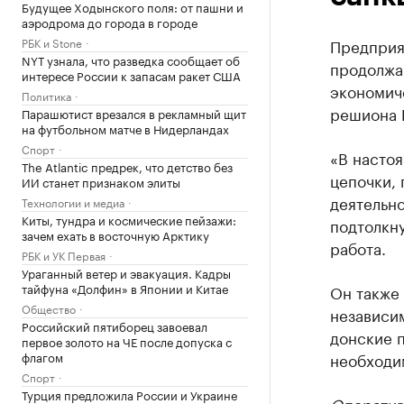
Будущее Ходынского поля: от пашни и
аэродрома до города в городе
РБК и Stone
Предприя
NYT узнала, что разведка сообщает об
продолжа
интересе России к запасам ракет США
экономич
Политика
решиона 
Парашютист врезался в рекламный щит
на футбольном матче в Нидерландах
Спорт
«В насто
The Atlantic предрек, что детство без
цепочки,
ИИ станет признаком элиты
деятельно
Технологии и медиа
Киты, тундра и космические пейзажи:
подтолкн
зачем ехать в восточную Арктику
работа.
РБК и УК Первая
Ураганный ветер и эвакуация. Кадры
тайфуна «Долфин» в Японии и Китае
Он также 
Общество
независи
Российский пятиборец завоевал
донские 
первое золото на ЧЕ после допуска с
флагом
необходи
Спорт
Турция предложила России и Украине
Оператив