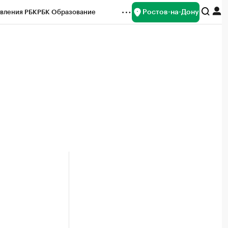
Ростов-на-Дону
вления РБК
РБК Образование
редитные рейтинги
Франшизы
Газета
ок наличной валюты