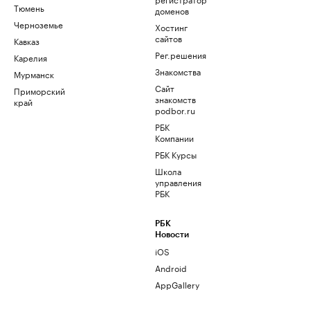
Тюмень
доменов
Черноземье
Хостинг
сайтов
Кавказ
Рег.решения
Карелия
Знакомства
Мурманск
Сайт
Приморский
знакомств
край
podbor.ru
РБК
Компании
РБК Курсы
Школа
управления
РБК
РБК
Новости
iOS
Android
AppGallery