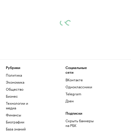
Рубрики
Социальные
сети
Политика
ВКонтакте
Экономика
Одноклассники
Общество
Telegram
Бизнес
Дзен
Технологии и
медиа
Финансы
Подписки
Скрыть баннеры
Биографии
на РБК
База знаний