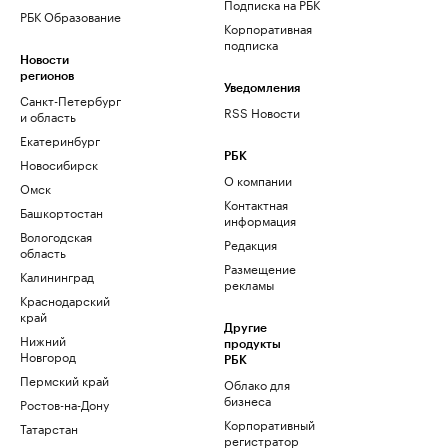
Подписка на РБК
РБК Образование
Корпоративная
подписка
Новости
регионов
Уведомления
Санкт-Петербург
RSS Новости
и область
Екатеринбург
РБК
Новосибирск
О компании
Омск
Контактная
Башкортостан
информация
Вологодская
Редакция
область
Размещение
Калининград
рекламы
Краснодарский
край
Другие
Нижний
продукты
Новгород
РБК
Пермский край
Облако для
бизнеса
Ростов-на-Дону
Корпоративный
Татарстан
регистратор