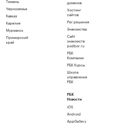
Тюмень
доменов
Черноземье
Хостинг
сайтов
Кавказ
Рег.решения
Карелия
Знакомства
Мурманск
Сайт
Приморский
знакомств
край
podbor.ru
РБК
Компании
РБК Курсы
Школа
управления
РБК
РБК
Новости
iOS
Android
AppGallery