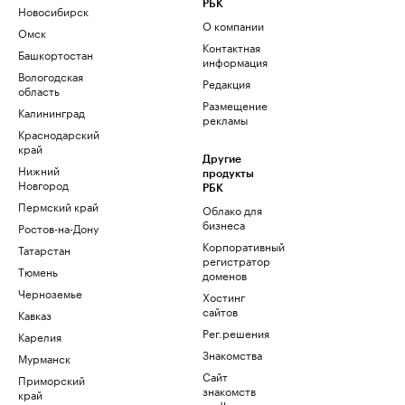
РБК
Новосибирск
О компании
Омск
Контактная
Башкортостан
информация
Вологодская
Редакция
область
Размещение
Калининград
рекламы
Краснодарский
край
Другие
Нижний
продукты
Новгород
РБК
Пермский край
Облако для
бизнеса
Ростов-на-Дону
Корпоративный
Татарстан
регистратор
Тюмень
доменов
Черноземье
Хостинг
сайтов
Кавказ
Рег.решения
Карелия
Знакомства
Мурманск
Сайт
Приморский
знакомств
край
podbor.ru