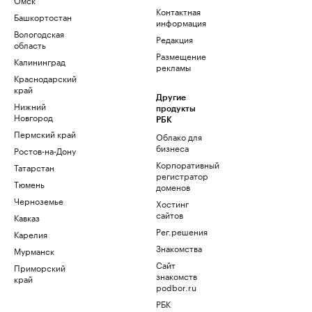
Контактная
Башкортостан
информация
Вологодская
Редакция
область
Размещение
Калининград
рекламы
Краснодарский
край
Другие
Нижний
продукты
Новгород
РБК
Пермский край
Облако для
бизнеса
Ростов-на-Дону
Корпоративный
Татарстан
регистратор
Тюмень
доменов
Черноземье
Хостинг
сайтов
Кавказ
Рег.решения
Карелия
Знакомства
Мурманск
Сайт
Приморский
знакомств
край
podbor.ru
РБК