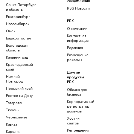
Уведомления
Санкт-Петербург
RSS Новости
и область
Екатеринбург
РБК
Новосибирск
О компании
Омск
Контактная
Башкортостан
информация
Вологодская
Редакция
область
Размещение
Калининград
рекламы
Краснодарский
край
Другие
Нижний
продукты
Новгород
РБК
Пермский край
Облако для
бизнеса
Ростов-на-Дону
Корпоративный
Татарстан
регистратор
Тюмень
доменов
Черноземье
Хостинг
сайтов
Кавказ
Рег.решения
Карелия