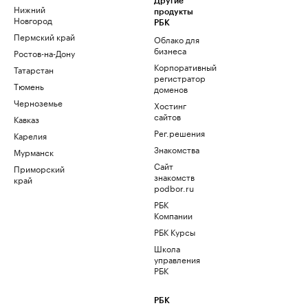
Другие
Нижний
продукты
Новгород
РБК
Пермский край
Облако для
бизнеса
Ростов-на-Дону
Корпоративный
Татарстан
регистратор
Тюмень
доменов
Черноземье
Хостинг
сайтов
Кавказ
Рег.решения
Карелия
Знакомства
Мурманск
Сайт
Приморский
знакомств
край
podbor.ru
РБК
Компании
РБК Курсы
Школа
управления
РБК
РБК