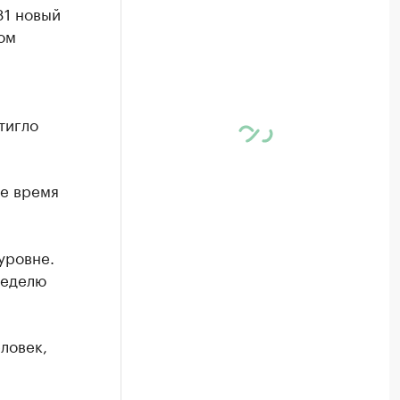
81 новый
ом
тигло
се время
уровне.
неделю
ловек,