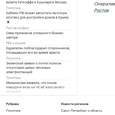
визита Уиткоффа и Кушнера в Москву
Оператив
Политика
Ростов
Кабмин РФ может запустить льготную
ипотеку для достройки домов в Крыму
Ростов-на-Дону
Семь признаков успешного бизнес-
центра
РБК и Upside
Карапетян поблагодарил сторонников,
посещавших его во время ареста
Политика
Зеленский заявил о почти полном
отсутствии целых тепловых
электростанций
Политика
Мельникова заявила, что после
невыдачи визы на ЧЕ ей жаль своего
здоровья
Спорт
Сын Джо Байдена рассказал о сильной
Рубрики
Новости регионов
боли отца из-за рака
Политика
Санкт-Петербург и область
Общество