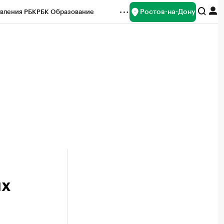
Ростов-на-Дону
вления РБК
РБК Образование
редитные рейтинги
Франшизы
Газета
ок наличной валюты
их