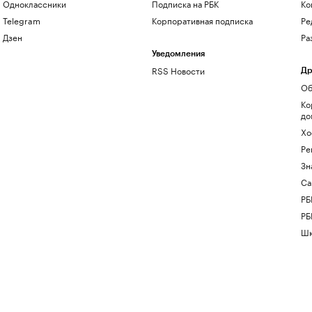
Одноклассники
Подписка на РБК
Ко
Telegram
Корпоративная подписка
Ре
Дзен
Ра
Уведомления
RSS Новости
Др
Об
Ко
до
Хо
Ре
Зн
Са
РБ
РБ
Шк