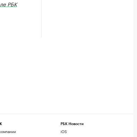
ле РБК
К
РБК Новости
компании
iOS