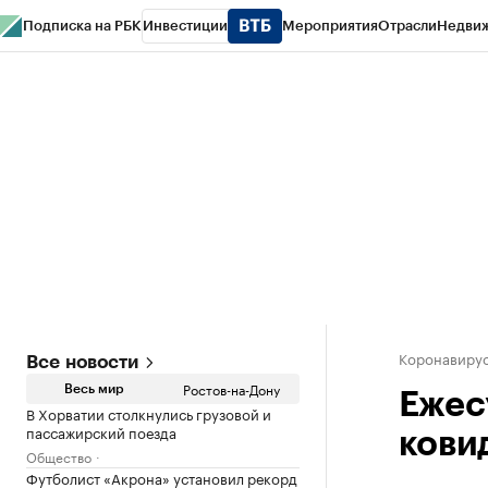
Подписка на РБК
Инвестиции
Мероприятия
Отрасли
Недви
РБК Курсы
РБК Life
Тренды
Визионеры
Национальные проекты
Горо
Спецпроекты СПб
Конференции СПб
Спецпроекты
Проверка конт
Коронавирус
Все новости
Ростов-на-Дону
Весь мир
Ежес
В Хорватии столкнулись грузовой и
пассажирский поезда
кови
Общество
Футболист «Акрона» установил рекорд