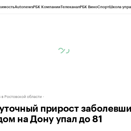
жимость
Autonews
РБК Компании
Телеканал
РБК Вино
Спорт
Школа упра
д
Стиль
Крипто
РБК Бизнес-среда
Дискуссионный клуб
Исследования
К
рагентов
Политика
Экономика
Бизнес
Технологии и медиа
Финансы
Рын
 в Ростовской области
уточный прирост заболевш
дом на Дону упал до 81