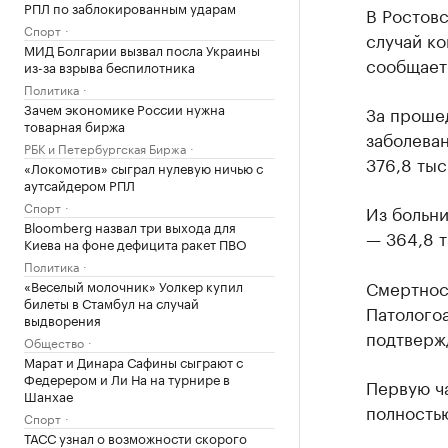
РПЛ по заблокированным ударам
В Ростов
Спорт
случай ко
МИД Болгарии вызвал посла Украины
сообщает
из-за взрыва беспилотника
Политика
Зачем экономике России нужна
За проше
товарная биржа
заболева
РБК и Петербургская Биржа
376,8 тыс
«Локомотив» сыграл нулевую ничью с
аутсайдером РПЛ
Спорт
Из больни
Bloomberg назвал три выхода для
— 364,8 т
Киева на фоне дефицита ракет ПВО
Политика
Смертност
«Веселый молочник» Уолкер купил
билеты в Стамбул на случай
Патологоа
выдворения
подтверж
Общество
Марат и Динара Сафины сыграют с
Федерером и Ли На на турнире в
Первую ча
Шанхае
полностью
Спорт
ТАСС узнал о возможности скорого