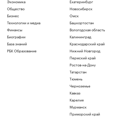
Экономика
Екатеринбург
В Геленджике возобновили работу
пляжей после отмены режима
Общество
Новосибирск
опасности БПЛА
Бизнес
Омск
Общество
Технологии и медиа
Башкортостан
В Финляндии с марта 2027 года введут
экзамен на гражданство
Финансы
Вологодская область
Общество
Биографии
Калининград
В Италии нашли обломки римского
База знаний
Краснодарский край
корабля с сотнями античных амфор.
РБК Образование
Нижний Новгород
Видео
Пермский край
Общество
Влюби в себя инвестора: истории
Ростов-на-Дону
компаний, разместивших облигации
Татарстан
РБК и МСП Банк
Тюмень
Форвард «Нижнего Новгорода» сделал
Черноземье
хет-трик за 14 минут в Первой лиге
Спорт
Кавказ
Карелия
Загрузить еще
Мурманск
Приморский край