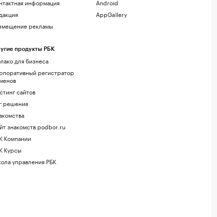
нтактная информация
Android
дакция
AppGallery
змещение рекламы
угие продукты РБК
лако для бизнеса
рпоративный регистратор
менов
стинг сайтов
г.решения
акомства
йт знакомств podbor.ru
К Компании
К Курсы
ола управления РБК