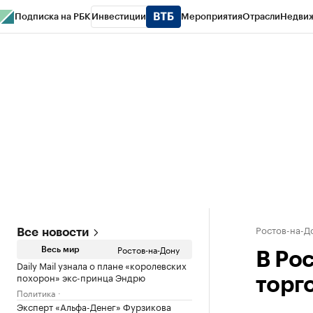
Подписка на РБК
Инвестиции
Мероприятия
Отрасли
Недви
РБК Курсы
РБК Life
Тренды
Визионеры
Национальные проекты
Горо
Спецпроекты СПб
Конференции СПб
Спецпроекты
Проверка конт
Ростов-на-Д
Все новости
Ростов-на-Дону
Весь мир
В Ро
Daily Mail узнала о плане «королевских
похорон» экс-принца Эндрю
торг
Политика
Эксперт «Альфа-Денег» Фурзикова