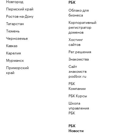
Новгород
РБК
Пермский край
Облако для
бизнеса
Ростов-на-Дону
Корпоративный
Татарстан
регистратор
Тюмень
доменов
Черноземье
Хостинг
сайтов
Кавказ
Рег.решения
Карелия
Знакомства
Мурманск
Сайт
Приморский
знакомств
край
podbor.ru
РБК
Компании
РБК Курсы
Школа
управления
РБК
РБК
Новости