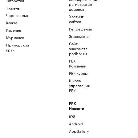
Татарстан
регистратор
Тюмень
доменов
Черноземье
Хостинг
сайтов
Кавказ
Рег.решения
Карелия
Знакомства
Мурманск
Сайт
Приморский
знакомств
край
podbor.ru
РБК
Компании
РБК Курсы
Школа
управления
РБК
РБК
Новости
iOS
Android
AppGallery