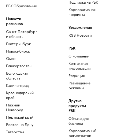
Подписка на РБК
РБК Образование
Корпоративная
подписка
Новости
регионов
Уведомления
Санкт-Петербург
RSS Новости
и область
Екатеринбург
РБК
Новосибирск
О компании
Омск
Контактная
Башкортостан
информация
Вологодская
Редакция
область
Размещение
Калининград
рекламы
Краснодарский
край
Другие
Нижний
продукты
Новгород
РБК
Пермский край
Облако для
бизнеса
Ростов-на-Дону
Корпоративный
Татарстан
регистратор