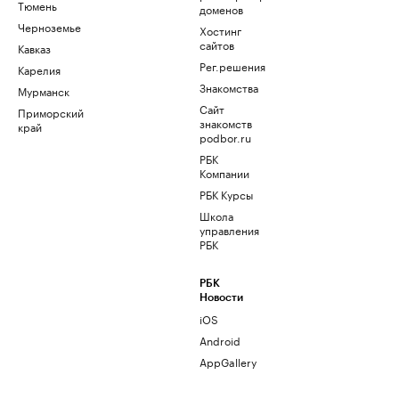
Тюмень
доменов
Черноземье
Хостинг
сайтов
Кавказ
Рег.решения
Карелия
Знакомства
Мурманск
Сайт
Приморский
знакомств
край
podbor.ru
РБК
Компании
РБК Курсы
Школа
управления
РБК
РБК
Новости
iOS
Android
AppGallery