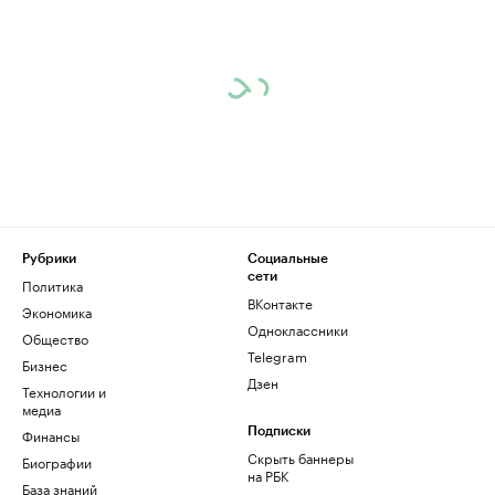
Рубрики
Социальные
сети
Политика
ВКонтакте
Экономика
Одноклассники
Общество
Telegram
Бизнес
Дзен
Технологии и
медиа
Финансы
Подписки
Скрыть баннеры
Биографии
на РБК
База знаний