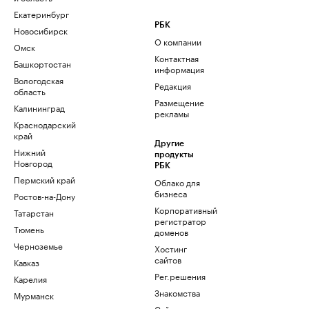
Екатеринбург
РБК
Новосибирск
О компании
Омск
Контактная
Башкортостан
информация
Вологодская
Редакция
область
Размещение
Калининград
рекламы
Краснодарский
край
Другие
Нижний
продукты
Новгород
РБК
Пермский край
Облако для
бизнеса
Ростов-на-Дону
Корпоративный
Татарстан
регистратор
Тюмень
доменов
Черноземье
Хостинг
сайтов
Кавказ
Рег.решения
Карелия
Знакомства
Мурманск
Сайт