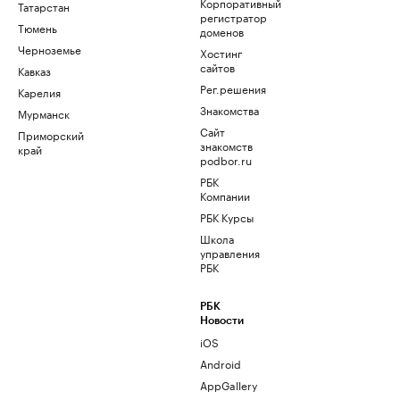
Корпоративный
Татарстан
регистратор
Тюмень
доменов
Черноземье
Хостинг
сайтов
Кавказ
Рег.решения
Карелия
Знакомства
Мурманск
Сайт
Приморский
знакомств
край
podbor.ru
РБК
Компании
РБК Курсы
Школа
управления
РБК
РБК
Новости
iOS
Android
AppGallery