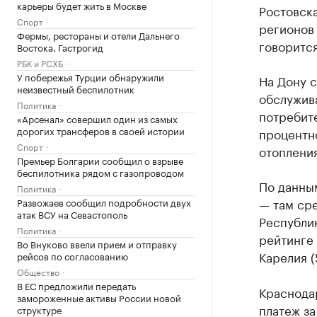
карьеры будет жить в Москве
Ростовска
Спорт
регионов 
Фермы, рестораны и отели Дальнего
говорится
Востока. Гастрогид
РБК и РСХБ
У побережья Турции обнаружили
На Дону 
неизвестный беспилотник
обслужива
Политика
потребите
«Арсенал» совершил один из самых
дорогих трансферов в своей истории
процентно
Спорт
отоплени
Премьер Болгарии сообщил о взрыве
беспилотника рядом с газопроводом
По данным
Политика
— там сре
Развожаев сообщил подробности двух
атак ВСУ на Севастополь
Республик
Политика
рейтинге 
Во Внуково ввели прием и отправку
Карелия (
рейсов по согласованию
Общество
В ЕС предложили передать
Краснода
замороженные активы России новой
платеж за
структуре