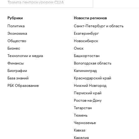
Трампа генпрокурором США
Политика
Число погибших при стрельбе в школе
Рубрики
Новости регионов
в Таиланде выросло до девяти
Политика
Санкт-Петербург и область
Общество
Bloomberg узнал об ограничении
Экономика
Екатеринбург
Турцией прохода судов в Черном море
Общество
Новосибирск
Политика
Бизнес
Омск
Умер отец Лионеля Месси
Технологии и медиа
Башкортостан
Спорт
Финансы
Вологодская область
Россиянина арестовали за
Биографии
Калининград
финансирование терроризма
«звездами» мессенджера
База знаний
Краснодарский край
Общество
РБК Образование
Нижний Новгород
Пермский край
Загрузить еще
Ростов-на-Дону
Татарстан
Тюмень
Черноземье
Кавказ
Карелия