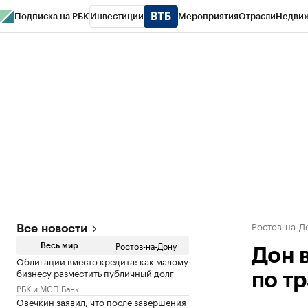
Подписка на РБК
Инвестиции
Мероприятия
Отрасли
Недви
РБК Курсы
РБК Life
Тренды
Визионеры
Национальные проекты
Горо
Спецпроекты СПб
Конференции СПб
Спецпроекты
Проверка конт
Ростов-на-Д
Все новости
Ростов-на-Дону
Весь мир
Дон 
Облигации вместо кредита: как малому
бизнесу разместить публичный долг
по т
РБК и МСП Банк
Овечкин заявил, что после завершения