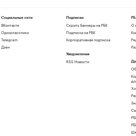
Социальные сети
Подписки
РБ
ВКонтакте
Скрыть баннеры на РБК
О 
Одноклассники
Подписка на РБК
Ко
Telegram
Корпоративная подписка
Ре
Дзен
Ра
Уведомления
RSS Новости
Др
Об
Ко
до
Хо
Ре
Зн
Са
РБ
РБ
Шк