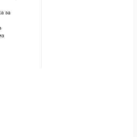
а за
з
из