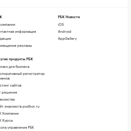
К
РБК Новости
компании
iOS
нтактная информация
Android
дакция
AppGallery
змещение рекламы
угие продукты РБК
лако для бизнеса
рпоративный регистратор
менов
стинг сайтов
г.решения
акомства
йт знакомств podbor.ru
К Компании
К Курсы
ола управления РБК