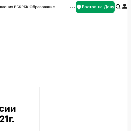
Ростов-на-Дону
вления РБК
РБК Образование
редитные рейтинги
Франшизы
Газета
ок наличной валюты
ссии
21г.