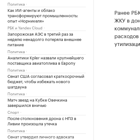
Политика
Как ИИ-агенты и облако
Ранее РБ
трансформируют промышленность:
ЖКУ в дон
опыт «Норникеля»
коммуналь
РБК и Yandex Cloud
Запорожская АЭС в третий раз за
расходов 
неделю ненадолго потеряла внешнее
утилизаци
питание
Политика
Аналитики Kpler назвали крупнейшего
поставщика авиатоплива в Европу
Политика
Сенат США согласовал краткосрочный
бюджет, чтобы избежать нового
шатдауна
Политика
Матч звезд на Кубке Овечкина
завершился вничью
Спорт
После столкновения дрона с НПЗ в
Ливии произошла утечка
Политика
Сенат утвердил личного адвоката