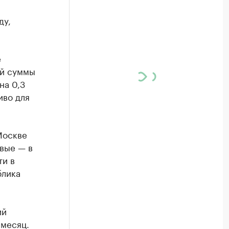
ду,
е
ей суммы
на 0,3
иво для
Москве
евые — в
ти в
блика
ий
 месяц.