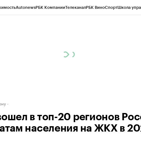
жимость
Autonews
РБК Компании
Телеканал
РБК Вино
Спорт
Школа упра
д
Стиль
Крипто
РБК Бизнес-среда
Дискуссионный клуб
Исследования
К
рагентов
Политика
Экономика
Бизнес
Технологии и медиа
Финансы
Рын
ону
вошел в топ-20 регионов Ро
ратам населения на ЖКХ в 20