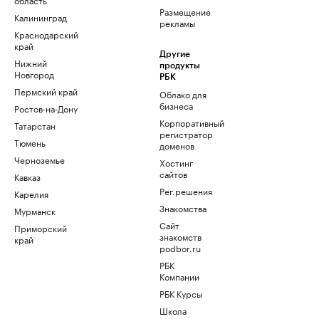
Размещение
Калининград
рекламы
Краснодарский
край
Другие
Нижний
продукты
Новгород
РБК
Пермский край
Облако для
бизнеса
Ростов-на-Дону
Корпоративный
Татарстан
регистратор
Тюмень
доменов
Черноземье
Хостинг
сайтов
Кавказ
Рег.решения
Карелия
Знакомства
Мурманск
Сайт
Приморский
знакомств
край
podbor.ru
РБК
Компании
РБК Курсы
Школа