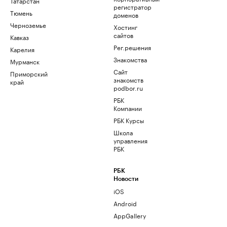
Татарстан
регистратор
Тюмень
доменов
Черноземье
Хостинг
сайтов
Кавказ
Рег.решения
Карелия
Знакомства
Мурманск
Сайт
Приморский
знакомств
край
podbor.ru
РБК
Компании
РБК Курсы
Школа
управления
РБК
РБК
Новости
iOS
Android
AppGallery