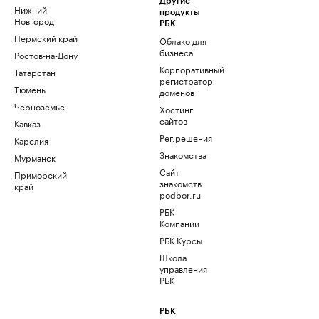
Другие
Нижний
продукты
Новгород
РБК
Пермский край
Облако для
бизнеса
Ростов-на-Дону
Корпоративный
Татарстан
регистратор
Тюмень
доменов
Черноземье
Хостинг
сайтов
Кавказ
Рег.решения
Карелия
Знакомства
Мурманск
Сайт
Приморский
знакомств
край
podbor.ru
РБК
Компании
РБК Курсы
Школа
управления
РБК
РБК