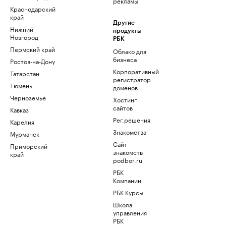
рекламы
Краснодарский
край
Другие
Нижний
продукты
Новгород
РБК
Пермский край
Облако для
бизнеса
Ростов-на-Дону
Корпоративный
Татарстан
регистратор
Тюмень
доменов
Черноземье
Хостинг
сайтов
Кавказ
Рег.решения
Карелия
Знакомства
Мурманск
Сайт
Приморский
знакомств
край
podbor.ru
РБК
Компании
РБК Курсы
Школа
управления
РБК