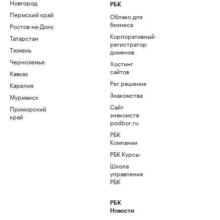
Новгород
РБК
Пермский край
Облако для
бизнеса
Ростов-на-Дону
Корпоративный
Татарстан
регистратор
Тюмень
доменов
Черноземье
Хостинг
сайтов
Кавказ
Рег.решения
Карелия
Знакомства
Мурманск
Сайт
Приморский
знакомств
край
podbor.ru
РБК
Компании
РБК Курсы
Школа
управления
РБК
РБК
Новости