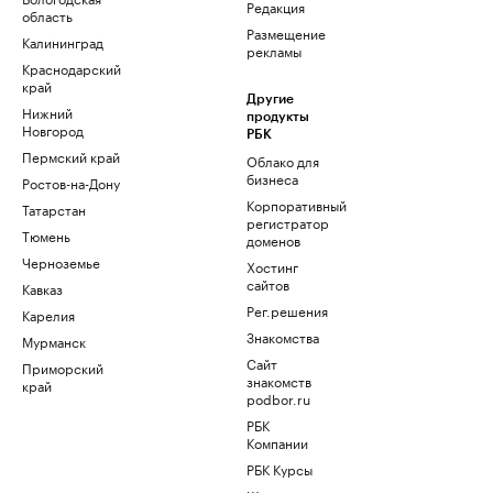
Редакция
область
Размещение
Калининград
рекламы
Краснодарский
край
Другие
Нижний
продукты
Новгород
РБК
Пермский край
Облако для
бизнеса
Ростов-на-Дону
Корпоративный
Татарстан
регистратор
Тюмень
доменов
Черноземье
Хостинг
сайтов
Кавказ
Рег.решения
Карелия
Знакомства
Мурманск
Сайт
Приморский
знакомств
край
podbor.ru
РБК
Компании
РБК Курсы