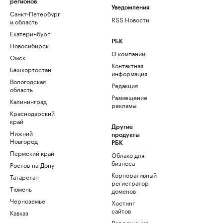
регионов
Уведомления
Санкт-Петербург
RSS Новости
и область
Екатеринбург
РБК
Новосибирск
О компании
Омск
Контактная
Башкортостан
информация
Вологодская
Редакция
область
Размещение
Калининград
рекламы
Краснодарский
край
Другие
Нижний
продукты
Новгород
РБК
Пермский край
Облако для
бизнеса
Ростов-на-Дону
Корпоративный
Татарстан
регистратор
Тюмень
доменов
Черноземье
Хостинг
сайтов
Кавказ
Рег.решения