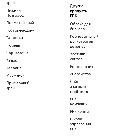
край
Другие
Нижний
продукты
Новгород
РБК
Пермский край
Облако для
бизнеса
Ростов-на-Дону
Корпоративный
Татарстан
регистратор
Тюмень
доменов
Черноземье
Хостинг
сайтов
Кавказ
Рег.решения
Карелия
Знакомства
Мурманск
Сайт
Приморский
знакомств
край
podbor.ru
РБК
Компании
РБК Курсы
Школа
управления
РБК