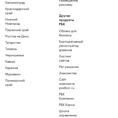
Калининград
рекламы
Краснодарский
край
Другие
Нижний
продукты
Новгород
РБК
Пермский край
Облако для
бизнеса
Ростов-на-Дону
Корпоративный
Татарстан
регистратор
Тюмень
доменов
Черноземье
Хостинг
сайтов
Кавказ
Рег.решения
Карелия
Знакомства
Мурманск
Сайт
Приморский
знакомств
край
podbor.ru
РБК
Компании
РБК Курсы
Школа
управления