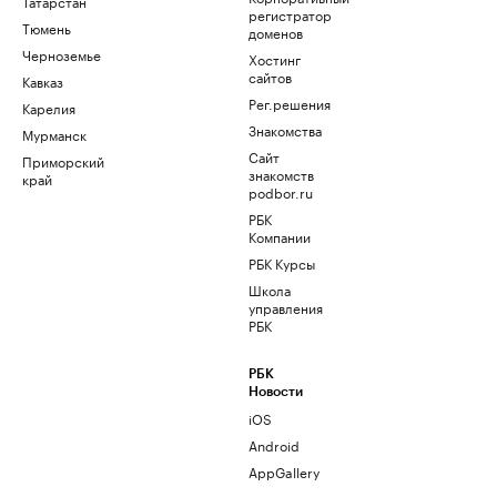
Татарстан
регистратор
Тюмень
доменов
Черноземье
Хостинг
сайтов
Кавказ
Рег.решения
Карелия
Знакомства
Мурманск
Сайт
Приморский
знакомств
край
podbor.ru
РБК
Компании
РБК Курсы
Школа
управления
РБК
РБК
Новости
iOS
Android
AppGallery