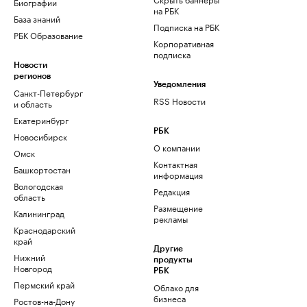
Биографии
на РБК
База знаний
Подписка на РБК
РБК Образование
Корпоративная
подписка
Новости
регионов
Уведомления
Санкт-Петербург
RSS Новости
и область
Екатеринбург
РБК
Новосибирск
О компании
Омск
Контактная
Башкортостан
информация
Вологодская
Редакция
область
Размещение
Калининград
рекламы
Краснодарский
край
Другие
Нижний
продукты
Новгород
РБК
Пермский край
Облако для
бизнеса
Ростов-на-Дону