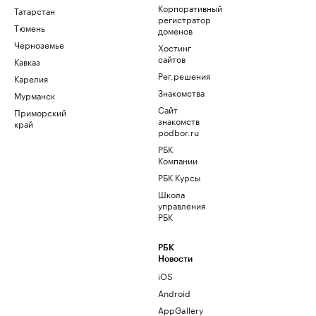
Корпоративный
Татарстан
регистратор
Тюмень
доменов
Черноземье
Хостинг
сайтов
Кавказ
Рег.решения
Карелия
Знакомства
Мурманск
Сайт
Приморский
знакомств
край
podbor.ru
РБК
Компании
РБК Курсы
Школа
управления
РБК
РБК
Новости
iOS
Android
AppGallery