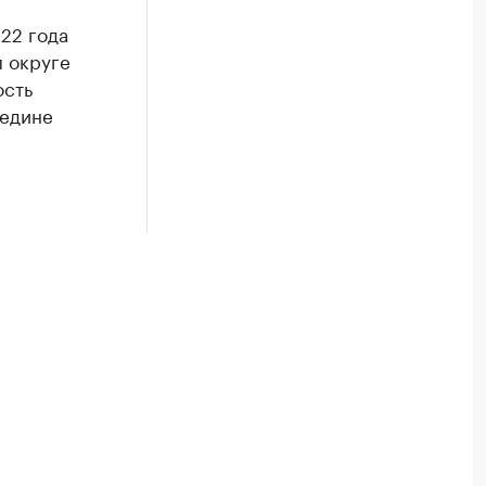
22 года
 округе
ость
редине