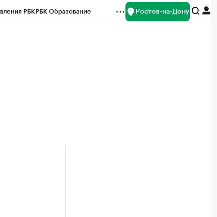
Ростов-на-Дону
вления РБК
РБК Образование
редитные рейтинги
Франшизы
Газета
ок наличной валюты