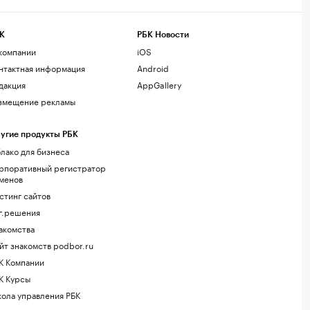
К
РБК Новости
компании
iOS
нтактная информация
Android
дакция
AppGallery
змещение рекламы
угие продукты РБК
лако для бизнеса
рпоративный регистратор
менов
стинг сайтов
г.решения
акомства
йт знакомств podbor.ru
К Компании
К Курсы
ола управления РБК