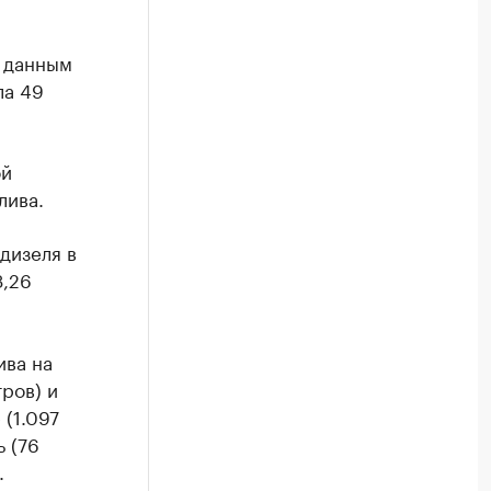
о данным
ла 49
ой
лива.
дизеля в
3,26
ива на
ров) и
 (1.097
ь (76
.