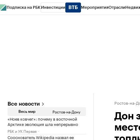
Подписка на РБК
Инвестиции
Мероприятия
Отрасли
Недви
РБК Курсы
РБК Life
Тренды
Визионеры
Национальные проекты
Горо
Спецпроекты СПб
Конференции СПб
Спецпроекты
Проверка конт
Ростов-на-Д
Все новости
Ростов-на-Дону
Весь мир
Дон з
«Ноев ковчег»: почему в восточной
Арктике эволюция шла непрерывно
мест
РБК и УК Первая
Сооснователь Wikipedia назвал ее
топл