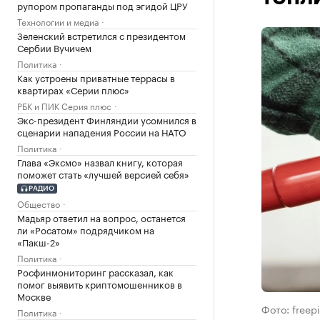
рупором пропаганды под эгидой ЦРУ
Технологии и медиа
Зеленский встретился с президентом
Сербии Вучичем
Политика
Как устроены приватные террасы в
квартирах «Серии плюс»
РБК и ПИК Серия плюс
Экс-президент Финляндии усомнился в
сценарии нападения России на НАТО
Политика
Глава «Эксмо» назвал книгу, которая
поможет стать «лучшей версией себя»
РАДИО
Общество
Мадьяр ответил на вопрос, останется
ли «Росатом» подрядчиком на
«Пакш-2»
Политика
Росфинмониторинг рассказал, как
помог выявить криптомошенников в
Москве
Фото: freep
Политика