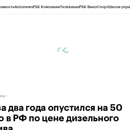
жимость
Autonews
РБК Компании
Телеканал
РБК Вино
Спорт
Школа упра
д
Стиль
Крипто
РБК Бизнес-среда
Дискуссионный клуб
Исследования
К
рагентов
Политика
Экономика
Бизнес
Технологии и медиа
Финансы
Рын
ону
а два года опустился на 50
о в РФ по цене дизельного
ива