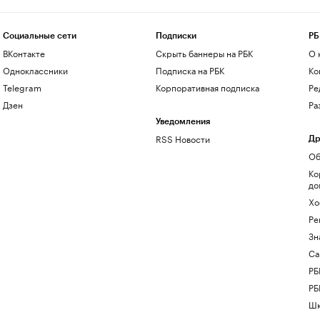
Социальные сети
Подписки
РБ
ВКонтакте
Скрыть баннеры на РБК
О 
Одноклассники
Подписка на РБК
Ко
Telegram
Корпоративная подписка
Ре
Дзен
Ра
Уведомления
RSS Новости
Др
Об
Ко
до
Хо
Ре
Зн
Са
РБ
РБ
Шк