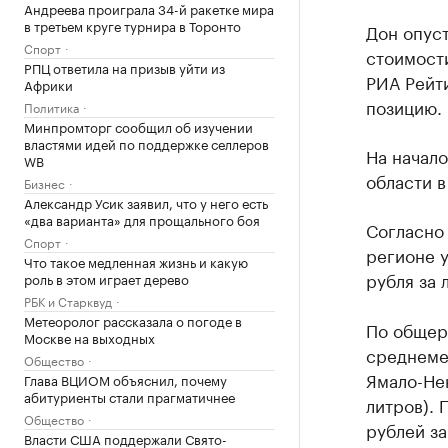
Андреева проиграла 34-й ракетке мира
в третьем круге турнира в Торонто
Дон опуст
Спорт
стоимости
РПЦ ответила на призыв уйти из
РИА Рейти
Африки
позицию.
Политика
Минпромторг сообщил об изучении
властями идей по поддержке селлеров
На начало
WB
области в
Бизнес
Александр Усик заявил, что у него есть
«два варианта» для прощального боя
Согласно 
Спорт
регионе у
Что такое медленная жизнь и какую
рубля за 
роль в этом играет дерево
РБК и Старквуд
Метеоролог рассказала о погоде в
По общер
Москве на выходных
среднемес
Общество
Ямало-Нен
Глава ВЦИОМ объяснил, почему
абитуриенты стали прагматичнее
литров). 
Общество
рублей за
Власти США поддержали Свято-