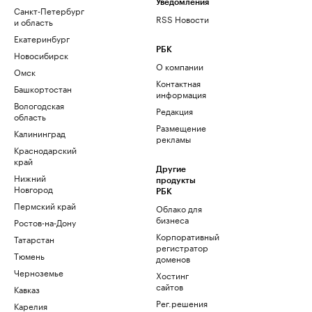
Уведомления
Санкт-Петербург
RSS Новости
и область
Екатеринбург
РБК
Новосибирск
О компании
Омск
Контактная
Башкортостан
информация
Вологодская
Редакция
область
Размещение
Калининград
рекламы
Краснодарский
край
Другие
Нижний
продукты
Новгород
РБК
Пермский край
Облако для
бизнеса
Ростов-на-Дону
Корпоративный
Татарстан
регистратор
Тюмень
доменов
Черноземье
Хостинг
сайтов
Кавказ
Рег.решения
Карелия