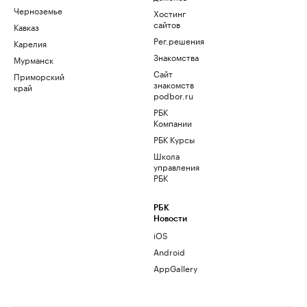
Черноземье
Хостинг
сайтов
Кавказ
Рег.решения
Карелия
Знакомства
Мурманск
Сайт
Приморский
знакомств
край
podbor.ru
РБК
Компании
РБК Курсы
Школа
управления
РБК
РБК
Новости
iOS
Android
AppGallery