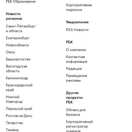
РБК Образование
Корпоративная
подписка
Новости
регионов
Уведомления
Санкт-Петербург
RSS Новости
и область
Екатеринбург
РБК
Новосибирск
О компании
Омск
Контактная
Башкортостан
информация
Вологодская
Редакция
область
Размещение
Калининград
рекламы
Краснодарский
край
Другие
Нижний
продукты
Новгород
РБК
Пермский край
Облако для
бизнеса
Ростов-на-Дону
Корпоративный
Татарстан
регистратор
Тюмень
доменов