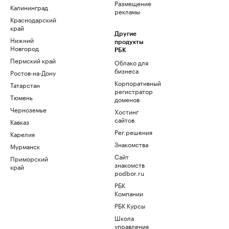
Размещение
Калининград
рекламы
Краснодарский
край
Другие
Нижний
продукты
Новгород
РБК
Пермский край
Облако для
бизнеса
Ростов-на-Дону
Корпоративный
Татарстан
регистратор
Тюмень
доменов
Черноземье
Хостинг
сайтов
Кавказ
Рег.решения
Карелия
Знакомства
Мурманск
Сайт
Приморский
знакомств
край
podbor.ru
РБК
Компании
РБК Курсы
Школа
управления