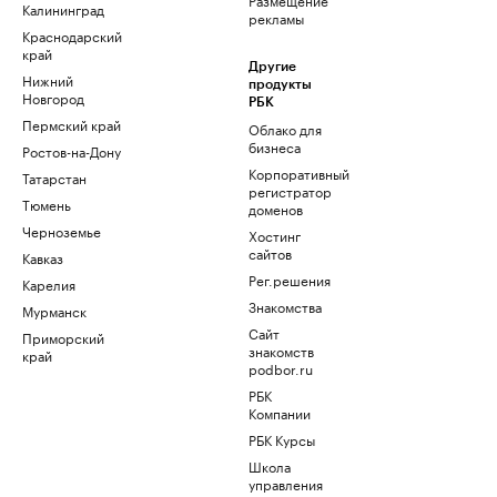
Калининград
рекламы
Краснодарский
край
Другие
Нижний
продукты
Новгород
РБК
Пермский край
Облако для
бизнеса
Ростов-на-Дону
Корпоративный
Татарстан
регистратор
Тюмень
доменов
Черноземье
Хостинг
сайтов
Кавказ
Рег.решения
Карелия
Знакомства
Мурманск
Сайт
Приморский
знакомств
край
podbor.ru
РБК
Компании
РБК Курсы
Школа
управления