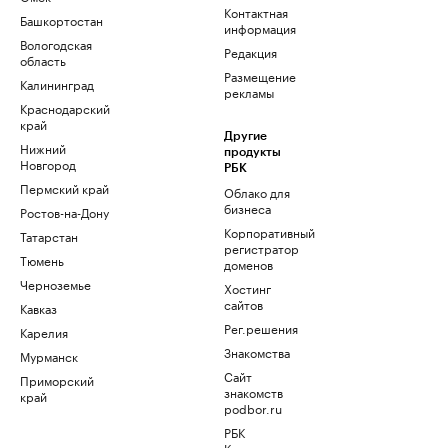
Контактная
Башкортостан
информация
Вологодская
Редакция
область
Размещение
Калининград
рекламы
Краснодарский
край
Другие
Нижний
продукты
Новгород
РБК
Пермский край
Облако для
бизнеса
Ростов-на-Дону
Корпоративный
Татарстан
регистратор
Тюмень
доменов
Черноземье
Хостинг
сайтов
Кавказ
Рег.решения
Карелия
Знакомства
Мурманск
Сайт
Приморский
знакомств
край
podbor.ru
РБК
Компании