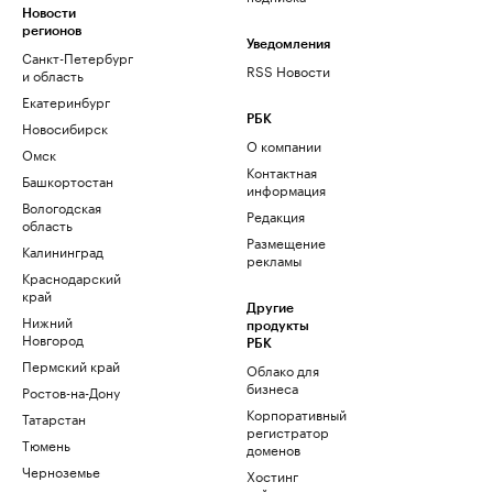
Новости
регионов
Уведомления
Санкт-Петербург
RSS Новости
и область
Екатеринбург
РБК
Новосибирск
О компании
Омск
Контактная
Башкортостан
информация
Вологодская
Редакция
область
Размещение
Калининград
рекламы
Краснодарский
край
Другие
Нижний
продукты
Новгород
РБК
Пермский край
Облако для
бизнеса
Ростов-на-Дону
Корпоративный
Татарстан
регистратор
Тюмень
доменов
Черноземье
Хостинг
сайтов