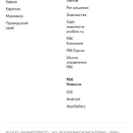
Кавказ
Рег.решения
Карелия
Знакомства
Мурманск
Сайт
Приморский
знакомств
край
podbor.ru
РБК
Компании
РБК Курсы
Школа
управления
РБК
РБК
Новости
iOS
Android
AppGallery
© ООО «БИЗНЕСПРЕСС», АО «РОСБИЗНЕСКОНСАЛТИНГ», 1995–