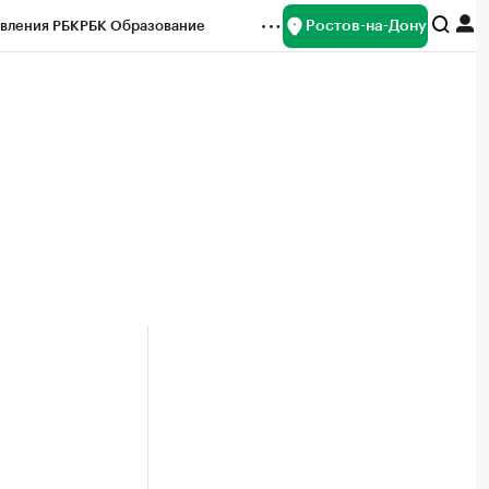
Ростов-на-Дону
вления РБК
РБК Образование
редитные рейтинги
Франшизы
Газета
ок наличной валюты