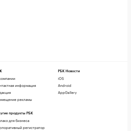
К
РБК Новости
компании
iOS
нтактная информация
Android
дакция
AppGallery
змещение рекламы
угие продукты РБК
лако для бизнеса
рпоративный регистратор