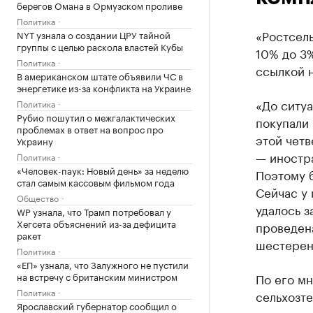
берегов Омана в Ормузском проливе
Политика
«Ростсел
NYT узнала о создании ЦРУ тайной
группы с целью раскола властей Кубы
10% до 3
Политика
ссылкой н
В американском штате объявили ЧС в
энергетике из-за конфликта на Украине
«До ситу
Политика
Рубио пошутил о межгалактических
покупали 
проблемах в ответ на вопрос про
этой четв
Украину
— иностр
Политика
«Человек-паук: Новый день» за неделю
Поэтому б
стал самым кассовым фильмом года
Сейчас у
Общество
удалось з
WP узнала, что Трамп потребовал у
Хегсета объяснений из-за дефицита
проведена
ракет
шестерен,
Политика
«ЕП» узнала, что Залужного не пустили
на встречу с британским министром
По его м
Политика
сельхозте
Ярославский губернатор сообщил о