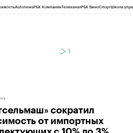
жимость
Autonews
РБК Компании
Телеканал
РБК Вино
Спорт
Школа упра
д
Стиль
Крипто
РБК Бизнес-среда
Дискуссионный клуб
Исследования
К
рагентов
Политика
Экономика
Бизнес
Технологии и медиа
Финансы
Рын
ону
тсельмаш» сократил
симость от импортных
лектующих с 10% до 3%