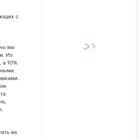
ующих с
но мы
и. Из
, а 10%
дными.
авками.
гое
та
на,
н.
ить ее