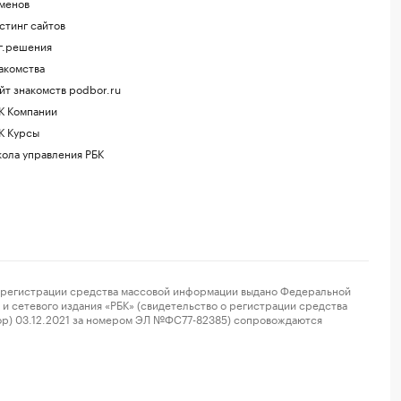
менов
стинг сайтов
г.решения
акомства
йт знакомств podbor.ru
К Компании
К Курсы
ола управления РБК
регистрации средства массовой информации выдано Федеральной
и сетевого издания «РБК» (свидетельство о регистрации средства
ор) 03.12.2021 за номером ЭЛ №ФС77-82385) сопровождаются