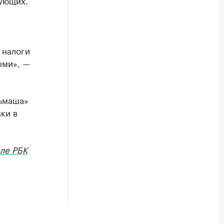
ующих.
 налоги
ыми», —
льмаша»
ки в
але РБК