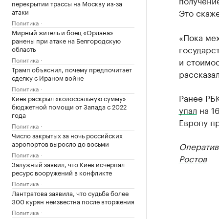
получени
перекрытии трассы на Москву из-за
Это скаже
атаки
Политика
Мирный житель и боец «Орлана»
«Пока ме
ранены при атаке на Белгородскую
государст
область
Политика
и стоимос
Трамп объяснил, почему предпочитает
рассказал
сделку с Ираном войне
Политика
Ранее РБК
Киев раскрыл «колоссальную сумму»
бюджетной помощи от Запада с 2022
упал
на 16
года
Европу п
Политика
Число закрытых за ночь российских
аэропортов выросло до восьми
Оператив
Политика
Ростов
Залужный заявил, что Киев исчерпал
ресурс вооружений в конфликте
Политика
Лантратова заявила, что судьба более
300 курян неизвестна после вторжения
Политика