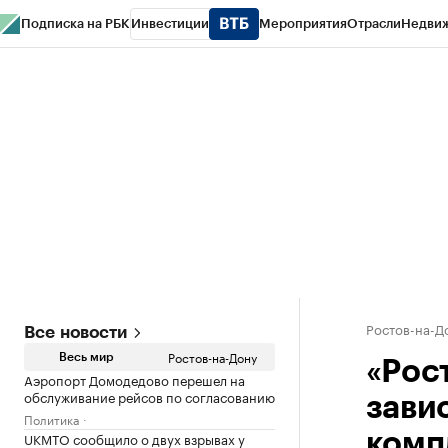
Подписка на РБК
Инвестиции
Мероприятия
Отрасли
Недви
РБК Курсы
РБК Life
Тренды
Визионеры
Национальные проекты
Горо
Спецпроекты СПб
Конференции СПб
Спецпроекты
Проверка конт
Ростов-на-Д
Все новости
Ростов-на-Дону
Весь мир
«Рос
Аэропорт Домодедово перешел на
обслуживание рейсов по согласованию
зави
Политика
UKMTO сообщило о двух взрывах у
комп