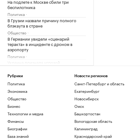
На подлете к Москве сбили три
беспилотника
Политика
В Грузии назвали причину полного
блэкаута в стране
Общество
В Германии увидели «сценарий
теракта» в инциденте с дроном в
аэропорту
Политика
Украина признала угрозой
нацбезопасности актрису из сериала
«СашаТаня»
Рубрики
Новости регионов
Политика
Политика
Санкт-Петербург и область
Reuters раскрыл одну из крупнейших
Экономика
Екатеринбург
уступок Ирану в конфликте с США
Политика
Общество
Новосибирск
Бизнес
Омск
Загрузить еще
Технологии и медиа
Башкортостан
Финансы
Вологодская область
Биографии
Калининград
База знаний
Краснодарский край