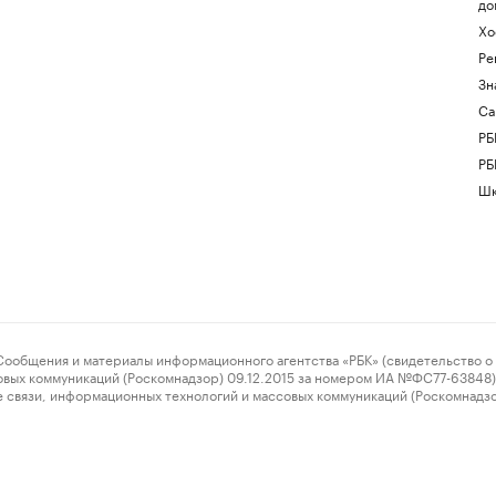
до
Хо
Ре
Зн
Са
РБ
РБ
Шк
ения и материалы информационного агентства «РБК» (свидетельство о 
овых коммуникаций (Роскомнадзор) 09.12.2015 за номером ИА №ФС77-63848) 
 связи, информационных технологий и массовых коммуникаций (Роскомнадз