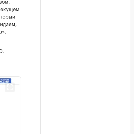
зом.
 текущем
оторый
жидаем,
в».
0.