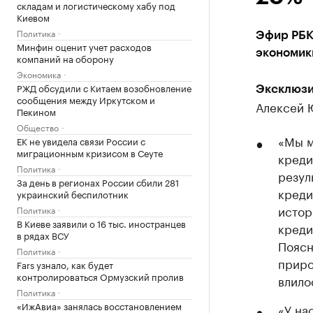
складам и логистическому хабу под
Киевом
Политика
Эфир РБК
Минфин оценит учет расходов
экономик
компаний на оборону
Экономика
РЖД обсудили с Китаем возобновление
Эксклюзи
сообщения между Иркутском и
Алексей 
Пекином
Общество
«Мы м
ЕК не увидела связи России с
миграционным кризисом в Сеуте
креди
Политика
резул
За день в регионах России сбили 281
креди
украинский беспилотник
истор
Политика
В Киеве заявили о 16 тыс. иностранцев
креди
в рядах ВСУ
Поясн
Политика
приро
Fars узнало, как будет
контролироваться Ормузский пролив
влило
Политика
«ИжАвиа» занялась восстановлением
«У на