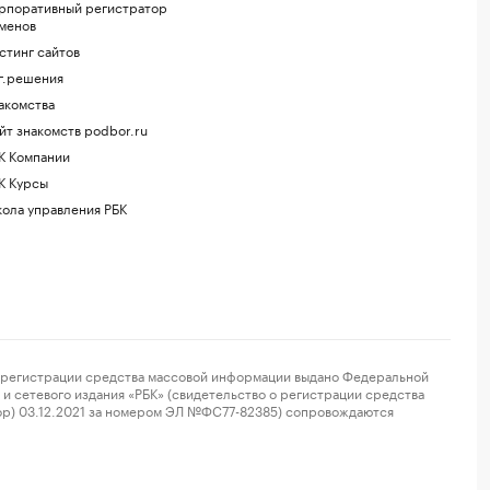
рпоративный регистратор
менов
стинг сайтов
г.решения
акомства
йт знакомств podbor.ru
К Компании
К Курсы
ола управления РБК
регистрации средства массовой информации выдано Федеральной
и сетевого издания «РБК» (свидетельство о регистрации средства
ор) 03.12.2021 за номером ЭЛ №ФС77-82385) сопровождаются