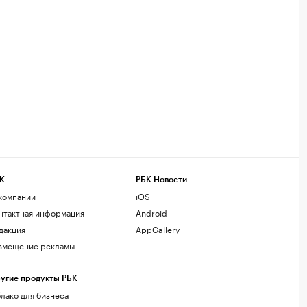
К
РБК Новости
компании
iOS
нтактная информация
Android
дакция
AppGallery
змещение рекламы
угие продукты РБК
лако для бизнеса