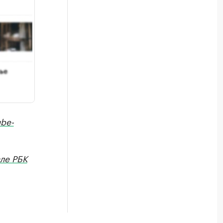
be-
але РБК