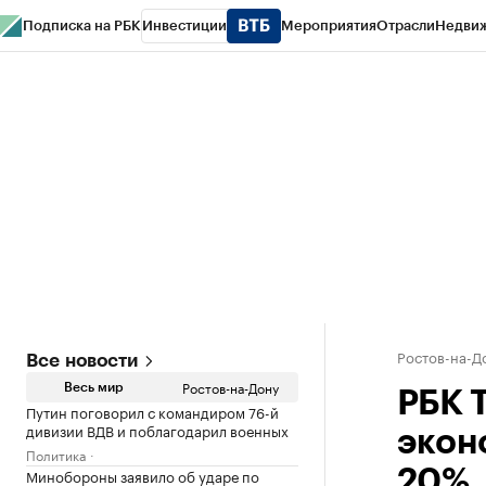
Подписка на РБК
Инвестиции
Мероприятия
Отрасли
Недви
РБК Курсы
РБК Life
Тренды
Визионеры
Национальные проекты
Горо
Спецпроекты СПб
Конференции СПб
Спецпроекты
Проверка конт
Ростов-на-Д
Все новости
Ростов-на-Дону
Весь мир
РБК 
Путин поговорил с командиром 76-й
дивизии ВДВ и поблагодарил военных
экон
Политика
Минобороны заявило об ударе по
20%