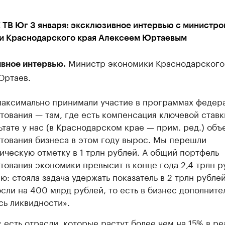
 ТВ Юг 3 января: эксклюзивное интервью с министро
и Краснодарского края Алексеем Юртаевым
Министр экономики Краснодарского
вное интервью.
Юртаев.
аксимально принимали участие в программах федер
тования — там, где есть компенсация ключевой ставк
ьтате у нас (в Краснодарском крае — прим. ред.) объ
тования бизнеса в этом году вырос. Мы перешли
ическую отметку в 1 трлн рублей. А общий портфель
тования экономики превысит в конце года 2,4 трлн р
ю: стояла задача удержать показатель в 2 трлн рубле
сли на 400 млрд рублей, то есть в бизнес дополните
сь ликвидности».
с есть отрасли, которые растут более чем на 15% в р