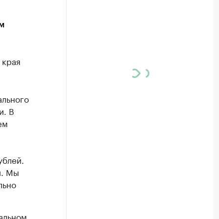
м
 края
ального
и. В
ем
ублей.
й. Мы
льно
еальном