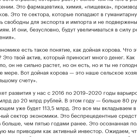
ении. Это фармацевтика, химия, «пищевка», произво
ков. Это те сектора, которые попадают в гуманитарну
ть свободны для экспорта и импорта и не подвержен
иям. И они, безусловно, будут увеличиваться в силу р
ения».
ономике есть такое понятие, как дойная корова. Что э
? Это твой актив, который приносит много денег. Как
ло, он не сильно растет, но он есть, но и ты не голод
е мере. Вот дойная корова — это наше сельское хозя
льшому счету».
ет развития у нас с 2016 по 2019–2020 годы варьир
 млрд до 20 млрд рублей. В этом году — больше 80 ру
ющем уже будет 113,5 млрд. Это все мы вкладываем в
ный сектор экономики. Это беспрецедентные средст
з больше, чем пятью годами ранее. Это осознанная по
ую мы приводим как активный инвестор. Ожидаем, чт