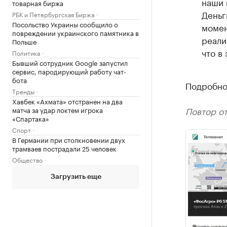
наши 
товарная биржа
Деньг
РБК и Петербургская Биржа
Посольство Украины сообщило о
момен
повреждении украинского памятника в
реали
Польше
что в
Политика
Бывший сотрудник Google запустил
сервис, пародирующий работу чат-
бота
Подробнос
Тренды
Хавбек «Ахмата» отстранен на два
Повтор от
матча за удар локтем игрока
«Спартака»
Спорт
В Германии при столкновении двух
трамваев пострадали 25 человек
Общество
Загрузить еще