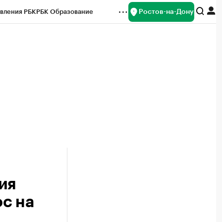
Ростов-на-Дону
вления РБК
РБК Образование
редитные рейтинги
Франшизы
Газета
ок наличной валюты
ия
ос на