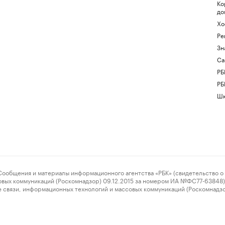
Ко
до
Хо
Ре
Зн
Са
РБ
РБ
Шк
ения и материалы информационного агентства «РБК» (свидетельство о 
овых коммуникаций (Роскомнадзор) 09.12.2015 за номером ИА №ФС77-63848) 
 связи, информационных технологий и массовых коммуникаций (Роскомнадз