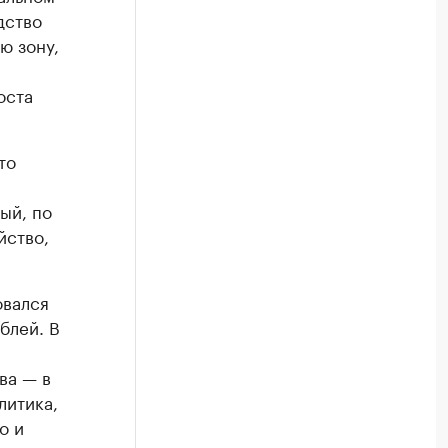
дство
ю зону,
ы
оста
то
ный, по
йство,
овался
блей. В
ва — в
литика,
о и