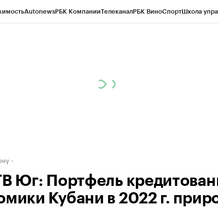
жимость
Autonews
РБК Компании
Телеканал
РБК Вино
Спорт
Школа упра
д
Стиль
Крипто
РБК Бизнес-среда
Дискуссионный клуб
Исследования
К
рагентов
Политика
Экономика
Бизнес
Технологии и медиа
Финансы
Рын
ону
ТВ Юг: Портфель кредитован
омики Кубани в 2022 г. прир