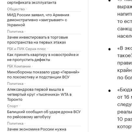
сертификата эксплуатанта
выраж
Общество
напит
МИД России заявил, что Армения
демонстративно «заигрывает» с
то ес
Украиной
санкц
Политика
насел
Зачем инвестировать в торговые
пространства на первых этажах
«В эк
РБК и ПИК Серия плюс
такое
Как принять квартиру в новостройке и
не пропустить дефекты
прави
РБК Компании
крайн
Минобороны показало удар «Гераней»
по бо
по локомотиву и подстанции ВСУ
Политика
«Бюдж
Александрова первой вышла в
четвертый круг «тысячника» WTA в
от 16
Торонто
следу
Спорт
реаль
Балицкий сообщил об ударе дрона ВСУ
по рейсовому автобусу
10 ра
Политика
котор
Зачем экономике России нужна