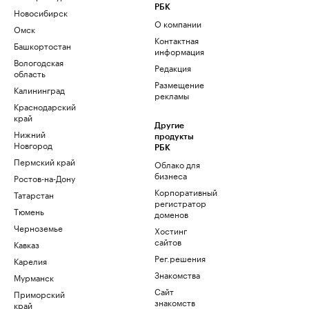
РБК
Новосибирск
О компании
Омск
Контактная
Башкортостан
информация
Вологодская
Редакция
область
Размещение
Калининград
рекламы
Краснодарский
край
Другие
Нижний
продукты
Новгород
РБК
Пермский край
Облако для
бизнеса
Ростов-на-Дону
Корпоративный
Татарстан
регистратор
Тюмень
доменов
Черноземье
Хостинг
сайтов
Кавказ
Рег.решения
Карелия
Знакомства
Мурманск
Сайт
Приморский
знакомств
край