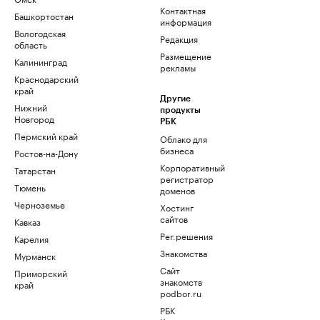
Контактная
Башкортостан
информация
Вологодская
Редакция
область
Размещение
Калининград
рекламы
Краснодарский
край
Другие
Нижний
продукты
Новгород
РБК
Пермский край
Облако для
бизнеса
Ростов-на-Дону
Корпоративный
Татарстан
регистратор
Тюмень
доменов
Черноземье
Хостинг
сайтов
Кавказ
Рег.решения
Карелия
Знакомства
Мурманск
Сайт
Приморский
знакомств
край
podbor.ru
РБК