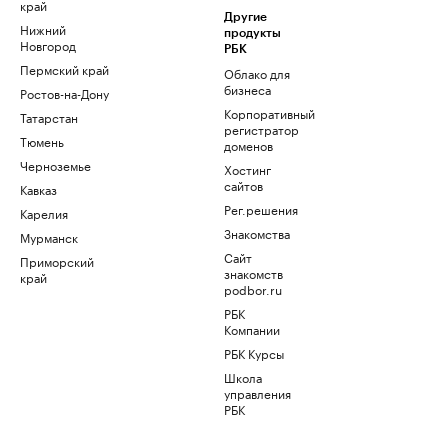
край
Другие
Нижний
продукты
Новгород
РБК
Пермский край
Облако для
бизнеса
Ростов-на-Дону
Корпоративный
Татарстан
регистратор
Тюмень
доменов
Черноземье
Хостинг
сайтов
Кавказ
Рег.решения
Карелия
Знакомства
Мурманск
Сайт
Приморский
знакомств
край
podbor.ru
РБК
Компании
РБК Курсы
Школа
управления
РБК