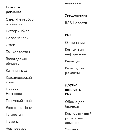
подписка
Новости
регионов
Уведомления
Санкт-Петербург
RSS Новости
и область
Екатеринбург
РБК
Новосибирск
О компании
Омск
Контактная
Башкортостан
информация
Вологодская
Редакция
область
Размещение
Калининград
рекламы
Краснодарский
край
Другие
Нижний
продукты
Новгород
РБК
Пермский край
Облако для
бизнеса
Ростов-на-Дону
Корпоративный
Татарстан
регистратор
Тюмень
доменов
Черноземье
Хостинг