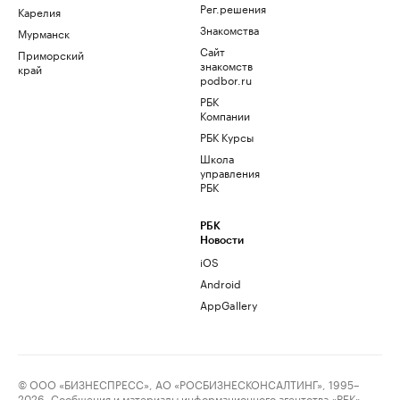
Рег.решения
Карелия
Знакомства
Мурманск
Сайт
Приморский
знакомств
край
podbor.ru
РБК
Компании
РБК Курсы
Школа
управления
РБК
РБК
Новости
iOS
Android
AppGallery
© ООО «БИЗНЕСПРЕСС», АО «РОСБИЗНЕСКОНСАЛТИНГ», 1995–
2026. Сообщения и материалы информационного агентства «РБК»