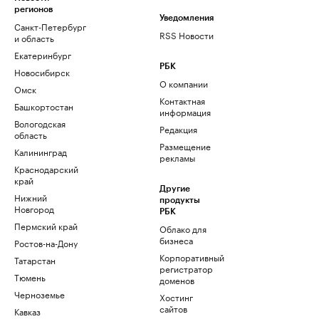
регионов
Уведомления
Санкт-Петербург
RSS Новости
и область
Екатеринбург
РБК
Новосибирск
О компании
Омск
Контактная
Башкортостан
информация
Вологодская
Редакция
область
Размещение
Калининград
рекламы
Краснодарский
край
Другие
Нижний
продукты
Новгород
РБК
Пермский край
Облако для
бизнеса
Ростов-на-Дону
Корпоративный
Татарстан
регистратор
Тюмень
доменов
Черноземье
Хостинг
сайтов
Кавказ