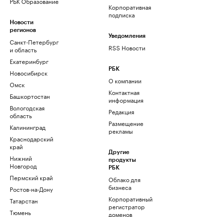
РБК Образование
Корпоративная
подписка
Новости
регионов
Уведомления
Санкт-Петербург
RSS Новости
и область
Екатеринбург
РБК
Новосибирск
О компании
Омск
Контактная
Башкортостан
информация
Вологодская
Редакция
область
Размещение
Калининград
рекламы
Краснодарский
край
Другие
Нижний
продукты
Новгород
РБК
Пермский край
Облако для
бизнеса
Ростов-на-Дону
Корпоративный
Татарстан
регистратор
Тюмень
доменов