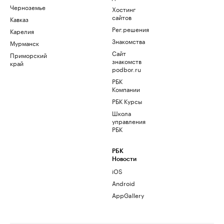
Черноземье
Хостинг
сайтов
Кавказ
Рег.решения
Карелия
Знакомства
Мурманск
Сайт
Приморский
знакомств
край
podbor.ru
РБК
Компании
РБК Курсы
Школа
управления
РБК
РБК
Новости
iOS
Android
AppGallery