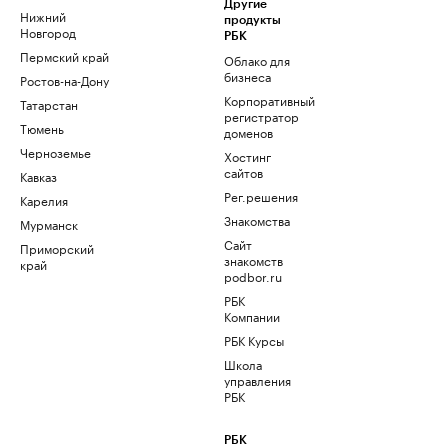
Другие
Нижний
продукты
Новгород
РБК
Пермский край
Облако для
бизнеса
Ростов-на-Дону
Корпоративный
Татарстан
регистратор
Тюмень
доменов
Черноземье
Хостинг
сайтов
Кавказ
Рег.решения
Карелия
Знакомства
Мурманск
Сайт
Приморский
знакомств
край
podbor.ru
РБК
Компании
РБК Курсы
Школа
управления
РБК
РБК