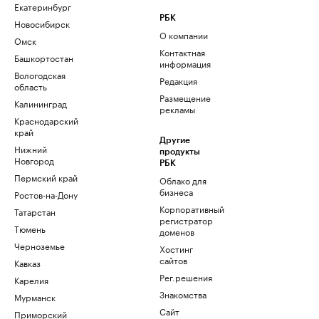
Екатеринбург
РБК
Новосибирск
О компании
Омск
Контактная
Башкортостан
информация
Вологодская
Редакция
область
Размещение
Калининград
рекламы
Краснодарский
край
Другие
Нижний
продукты
Новгород
РБК
Пермский край
Облако для
бизнеса
Ростов-на-Дону
Корпоративный
Татарстан
регистратор
Тюмень
доменов
Черноземье
Хостинг
сайтов
Кавказ
Рег.решения
Карелия
Знакомства
Мурманск
Сайт
Приморский