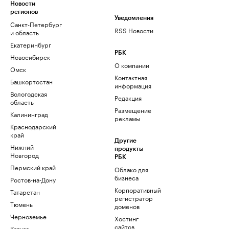
Новости
регионов
Уведомления
Санкт-Петербург
RSS Новости
и область
Екатеринбург
РБК
Новосибирск
О компании
Омск
Контактная
Башкортостан
информация
Вологодская
Редакция
область
Размещение
Калининград
рекламы
Краснодарский
край
Другие
Нижний
продукты
Новгород
РБК
Пермский край
Облако для
бизнеса
Ростов-на-Дону
Корпоративный
Татарстан
регистратор
Тюмень
доменов
Черноземье
Хостинг
сайтов
Кавказ