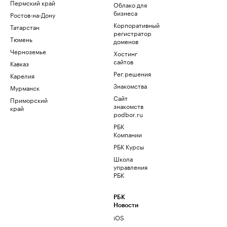
Пермский край
Облако для
бизнеса
Ростов-на-Дону
Корпоративный
Татарстан
регистратор
Тюмень
доменов
Черноземье
Хостинг
сайтов
Кавказ
Рег.решения
Карелия
Знакомства
Мурманск
Сайт
Приморский
знакомств
край
podbor.ru
РБК
Компании
РБК Курсы
Школа
управления
РБК
РБК
Новости
iOS