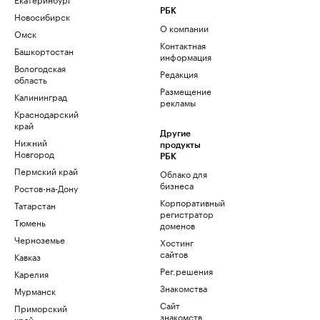
РБК
Новосибирск
О компании
Омск
Контактная
Башкортостан
информация
Вологодская
Редакция
область
Размещение
Калининград
рекламы
Краснодарский
край
Другие
Нижний
продукты
Новгород
РБК
Пермский край
Облако для
бизнеса
Ростов-на-Дону
Корпоративный
Татарстан
регистратор
Тюмень
доменов
Черноземье
Хостинг
сайтов
Кавказ
Рег.решения
Карелия
Знакомства
Мурманск
Сайт
Приморский
знакомств
край