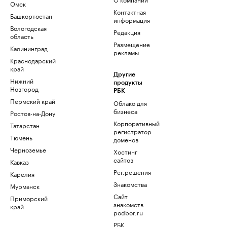
Омск
Контактная
Башкортостан
информация
Вологодская
Редакция
область
Размещение
Калининград
рекламы
Краснодарский
край
Другие
Нижний
продукты
Новгород
РБК
Пермский край
Облако для
бизнеса
Ростов-на-Дону
Корпоративный
Татарстан
регистратор
Тюмень
доменов
Черноземье
Хостинг
сайтов
Кавказ
Рег.решения
Карелия
Знакомства
Мурманск
Сайт
Приморский
знакомств
край
podbor.ru
РБК