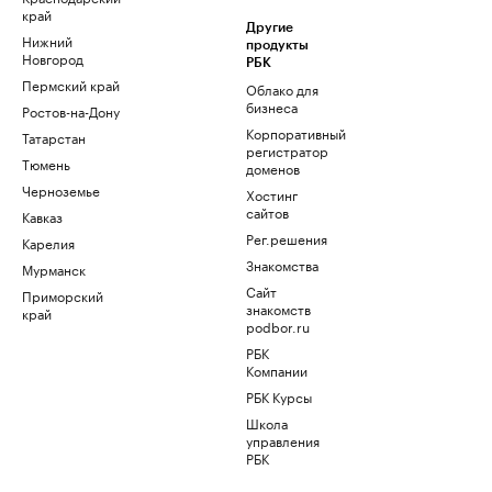
край
Другие
Нижний
продукты
Новгород
РБК
Пермский край
Облако для
бизнеса
Ростов-на-Дону
Корпоративный
Татарстан
регистратор
Тюмень
доменов
Черноземье
Хостинг
сайтов
Кавказ
Рег.решения
Карелия
Знакомства
Мурманск
Сайт
Приморский
знакомств
край
podbor.ru
РБК
Компании
РБК Курсы
Школа
управления
РБК