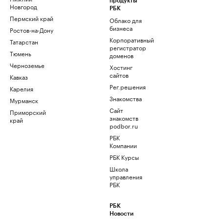
продукты
Новгород
РБК
Пермский край
Облако для
бизнеса
Ростов-на-Дону
Корпоративный
Татарстан
регистратор
Тюмень
доменов
Черноземье
Хостинг
сайтов
Кавказ
Рег.решения
Карелия
Знакомства
Мурманск
Сайт
Приморский
знакомств
край
podbor.ru
РБК
Компании
РБК Курсы
Школа
управления
РБК
РБК
Новости