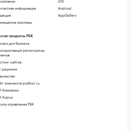
компании
iOS
нтактная информация
Android
дакция
AppGallery
змещение рекламы
угие продукты РБК
лако для бизнеса
рпоративный регистратор
менов
стинг сайтов
г.решения
акомства
йт знакомств podbor.ru
К Компании
К Курсы
ола управления РБК