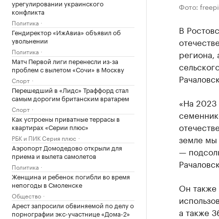
урегулировании украинского
Фото: freep
конфликта
Политика
В Ростовс
Гендиректор «ИжАвиа» объявил об
увольнении
отечестве
Политика
региона, 
Матч Первой лиги перенесли из-за
сельского
проблем с вылетом «Сочи» в Москву
Рачаловс
Спорт
Перешедший в «Лидс» Траффорд стал
самым дорогим британским вратарем
«На 2023 
Спорт
семенник
Как устроены приватные террасы в
отечестве
квартирах «Серии плюс»
земле мы
РБК и ПИК Серия плюс
Аэропорт Домодедово открыли для
— подсол
приема и вылета самолетов
Рачаловск
Политика
Женщина и ребенок погибли во время
непогоды в Смоленске
Он также 
Общество
использо
Арест запросили обвиняемой по делу о
а также 
порнографии экс-участнице «Дома-2»