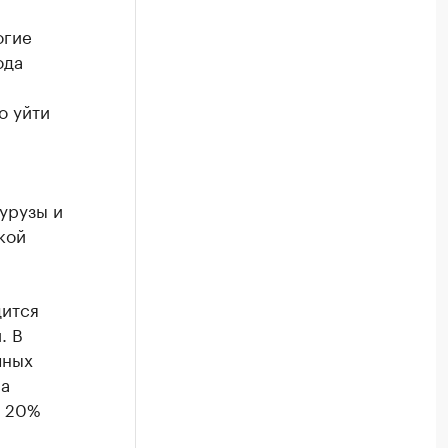
огие
ода
о уйти
урузы и
кой
дится
. В
чных
па
е 20%