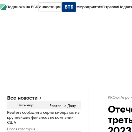
Подписка на РБК
Инвестиции
Мероприятия
Отрасли
Недви
РБК Курсы
РБК Life
Тренды
Визионеры
Национальные проекты
Горо
Спецпроекты СПб
Конференции СПб
Спецпроекты
Проверка конт
PROюгАгро
Все новости
Ростов-на-Дону
Весь мир
Отеч
Reuters сообщил о серии кибератак на
крупнейшие финансовые компании
трет
США
Новая категория
2023