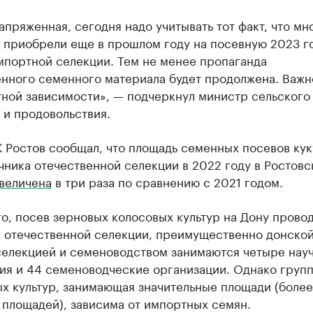
апряженная, сегодня надо учитывать тот факт, что мн
а приобрели еще в прошлом году на посевную 2023 г
мпортной селекции. Тем не менее пропаганда
енного семенного материала будет продолжена. Важн
тной зависимости», — подчеркнул министр сельского
 и продовольствия.
 Ростов сообщал, что площадь семенных посевов кук
ника отечественной селекции в 2022 году в Ростовс
величена
в три раза по сравнению с 2021 годом.
о, посев зерновых колосовых культур на Дону прово
 отечественной селекции, преимущественно донской
селекцией и семеноводством занимаются четыре нау
ия и 44 семеноводческие организации. Однако груп
х культур, занимающая значительные площади (боле
 площадей), зависима от импортных семян.