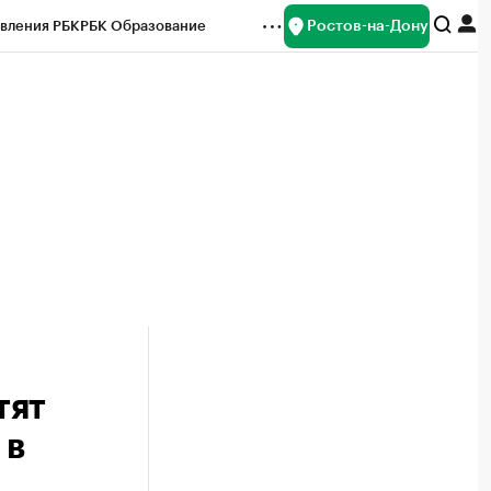
Ростов-на-Дону
вления РБК
РБК Образование
редитные рейтинги
Франшизы
Газета
ок наличной валюты
тят
 в