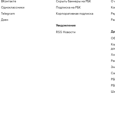
ВКонтакте
Скрыть баннеры на РБК
О 
Одноклассники
Подписка на РБК
Ко
Telegram
Корпоративная подписка
Ре
Дзен
Ра
Уведомления
RSS Новости
Др
Об
Ко
до
Хо
Ре
Зн
Са
РБ
РБ
Шк