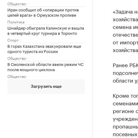
Общество
Иран сообщил об «операции против
«Задача н
целей врага» в Ормузском проливе
хозяйств
Политика
семена и
Шнайдер обыграла Калинскую и вышла
в четвертый круг турнира в Торонто
отечеств
Спорт
от импор
В горах Казахстана эвакуировали еще
хозяйства
одного туриста из России
Общество
Ранее РБК
В Смоленской области ввели режим ЧС
после мощного циклона
подсолнеч
Общество
области
у
Загрузить еще
Кроме тог
семенами
регионе 
учрежден
пропашны
посевных