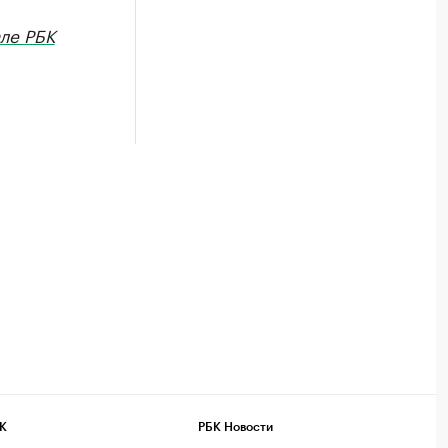
але РБК
К
РБК Новости