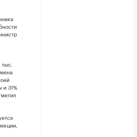
чника
бности
министр
 тыс.
емена
воей
ы и 31%
тметил
уется
лекции,