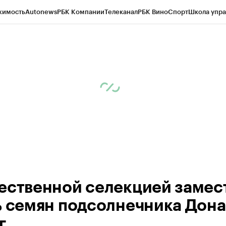
жимость
Autonews
РБК Компании
Телеканал
РБК Вино
Спорт
Школа упра
д
Стиль
Крипто
РБК Бизнес-среда
Дискуссионный клуб
Исследования
К
рагентов
Политика
Экономика
Бизнес
Технологии и медиа
Финансы
Рын
ественной селекцией замес
ь семян подсолнечника Дона
г.